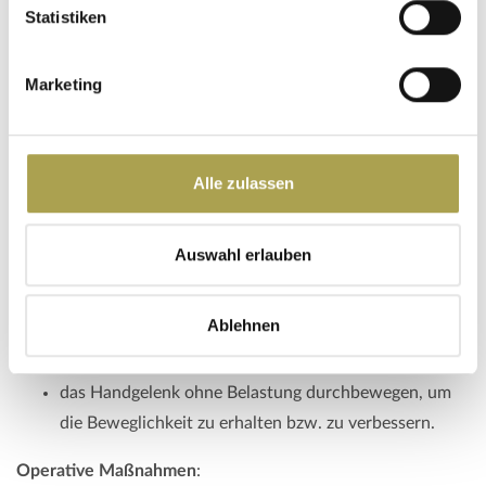
Statistiken
Nicht-operative Maßnahmen
:
bestimmte Tätigkeiten, die typischerweise starke
Marketing
Beschwerden verursachen, vermeiden
in Zeiten starker Schmerzphasen das Gelenk mit einer
Handgelenksschiene ruhigstellen
bei starken Schmerzen Einnahme von sog.
Alle zulassen
„nichtsteoridalen Antirheumatika“. Hierbei handelt es
sich um Medikamente, die nicht nur einen
Auswahl erlauben
schmerzstillenden, sondern auch einen
abschwellenden und anti-entzündlichen Effekt haben
Ablehnen
lokal Wärme oder Kälte zuführen, je nachdem, was
besser hilft (ist von Mensch zu Mensch verschieden)
das Handgelenk ohne Belastung durchbewegen, um
die Beweglichkeit zu erhalten bzw. zu verbessern.
Operative Maßnahmen
: