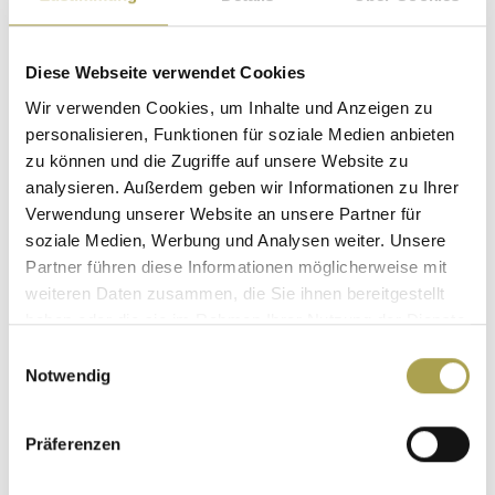
Diagnostik
Diese Webseite verwendet Cookies
Neben den typischen Beschwerdeschilderungen gibt eine
Wir verwenden Cookies, um Inhalte und Anzeigen zu
Röntgenuntersuchung des Handgelenks
Sicherheit über
personalisieren, Funktionen für soziale Medien anbieten
die Diagnose. Sollte aufgrund der Beschwerden der
zu können und die Zugriffe auf unsere Website zu
Verdacht auf eine rheumatische Erkankung bestehen,
analysieren. Außerdem geben wir Informationen zu Ihrer
überweise ich die Patienten für eine sorgfältige Abklärung
Verwendung unserer Website an unsere Partner für
an einen Rheumatologen für weitere Untersuchungen
soziale Medien, Werbung und Analysen weiter. Unsere
Partner führen diese Informationen möglicherweise mit
(Blutlabor).
weiteren Daten zusammen, die Sie ihnen bereitgestellt
haben oder die sie im Rahmen Ihrer Nutzung der Dienste
Behandlung
gesammelt haben.
Einwilligungsauswahl
Notwendig
Die Heilung der Arthrose ist grundsätzlich nicht möglich
.
Es gibt jedoch eine Reihe an nicht-operativen und
Präferenzen
operativen Möglichkeiten, um die Funktion des
Handgelenks wieder zu verbessern.