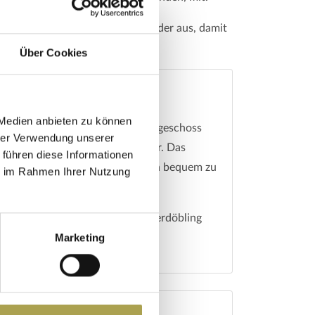
 alle mit einem * versehenen Felder aus, damit
Über Cookies
 Medien anbieten zu können
m Wien befindet sich im 1. Obergeschoss
hrer Verwendung unserer
erefrei über einen Lift erreichbar. Das
 führen diese Informationen
nden öffentlichen Verkehrsmitteln bequem zu
ie im Rahmen Ihrer Nutzung
S45, S38, jeweils Haltestelle Oberdöbling
Marketing
Haltestelle Obkirchergasse