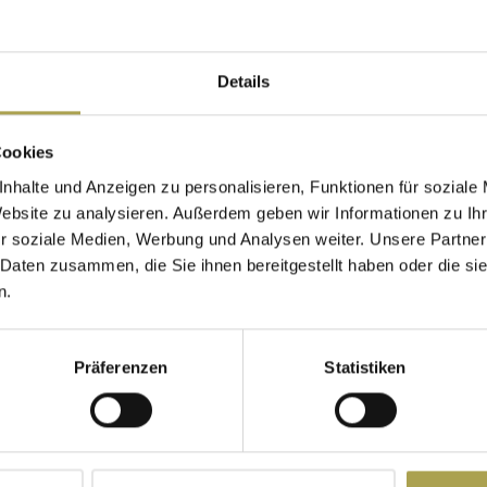
en Sie bitte das untenstehende Kontaktformular. Bitte füllen Sie
Details
ÖPNV
Cookies
nhalte und Anzeigen zu personalisieren, Funktionen für soziale
Das Handchirurgie-Zentru
Website zu analysieren. Außerdem geben wir Informationen zu I
 44)
eines Neubaus und ist barri
r soziale Medien, Werbung und Analysen weiter. Unsere Partner
Zentrum ist mit den folge
 Daten zusammen, die Sie ihnen bereitgestellt haben oder die s
erreichen:
n.
Straßenbahn:
Linien 
Präferenzen
Statistiken
Autobus:
Linie 39A, 