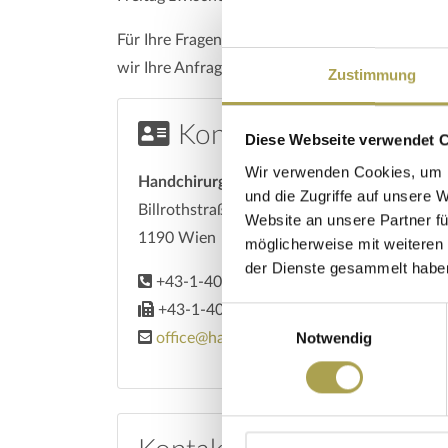
Für Ihre Fragen oder Ihren Terminwunsch benutz
wir Ihre Anfrage bearbeiten können.
Zustimmung
Kontaktdaten
Diese Webseite verwendet 
Wir verwenden Cookies, um I
Handchirurgie-Zentrum Wien
und die Zugriffe auf unsere 
Billrothstraße 85/2 (Eingang Obkirchergasse
Website an unsere Partner fü
1190 Wien
möglicherweise mit weiteren
der Dienste gesammelt habe
+43-1-402 18 81
+43-1-402 18 81-89
Einwilligungsauswahl
Notwendig
office@handchirurgiezentrum.at