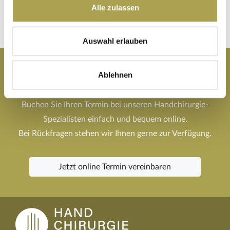
Alle zulassen
office@handchirurgiezentrum.at
und lassen Sie sich einen
unverbindlichen Kostenvoranschlag schicken.
Auswahl erlauben
Termin online buchen
Ablehnen
Buchen Sie Ihren Termin bei unseren Handchirurgie-
Spezialisten einfach und bequem online.
Bei Rückfragen stehen wir Ihnen gerne zur Verfügung.
Jetzt online Termin vereinbaren