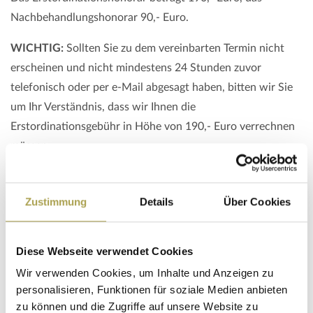
Nachbehandlungshonorar 90,- Euro.
WICHTIG:
Sollten Sie zu dem vereinbarten Termin nicht
erscheinen und nicht mindestens 24 Stunden zuvor
telefonisch oder per e-Mail abgesagt haben, bitten wir Sie
um Ihr Verständnis, dass wir Ihnen die
Erstordinationsgebühr in Höhe von 190,- Euro verrechnen
müssen.
Operationen können
bei Zusatzversicherten in einem
Privatspital in Wien
ihrer Wahl durchgeführt werden. Die
Zustimmung
Details
Über Cookies
Operationskosten werden direkt über das Privatspital
abgerechnet
.
Diese Webseite verwendet Cookies
Für Selbstzahlerinnen und Selbstzahler bieten wir für viele
Wir verwenden Cookies, um Inhalte und Anzeigen zu
handchirurgische Erkrankungen ambulante Operationen in
personalisieren, Funktionen für soziale Medien anbieten
den eigenen OP-Sälen des Zentrums an.
Sie erhalten für
zu können und die Zugriffe auf unsere Website zu