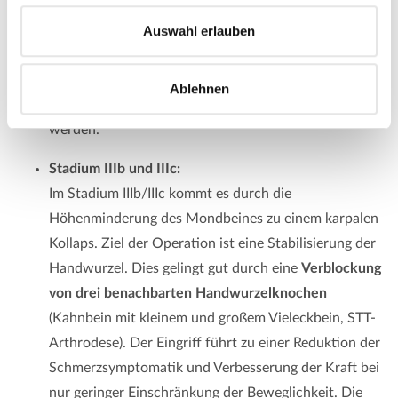
Handgelenk und das Mondbein wird entlastet. Dies
Auswahl erlauben
kann zu einer Rückbildung oder Stabilisierung der
Erkrankung führen. Bei der Operation wird die
Speiche um 2-4mm gekürzt und mit einer Platte
Ablehnen
stabilisiert. Die Platte kann nach einem Jahr entfernt
werden.
Stadium IIIb und IIIc:
Im Stadium IIIb/IIIc kommt es durch die
Höhenminderung des Mondbeines zu einem karpalen
Kollaps. Ziel der Operation ist eine Stabilisierung der
Handwurzel. Dies gelingt gut durch eine
Verblockung
von drei benachbarten Handwurzelknochen
(Kahnbein mit kleinem und großem Vieleckbein, STT-
Arthrodese). Der Eingriff führt zu einer Reduktion der
Schmerzsymptomatik und Verbesserung der Kraft bei
nur geringer Einschränkung der Beweglichkeit. Die