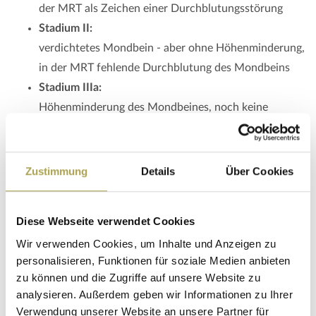
der MRT als Zeichen einer Durchblutungsstörung
Stadium II:
verdichtetes Mondbein - aber ohne Höhenminderung,
in der MRT fehlende Durchblutung des Mondbeins
Stadium IIIa:
Höhenminderung des Mondbeines, noch keine
Gefügestörung der benachbarten
Handwurzelknochen
Stadium IIIb:
Zustimmung
Details
Über Cookies
Höhenminderung des Mondbeines mit einer
Gefügestörung der benachbarten
Diese Webseite verwendet Cookies
Handwurzelknochen (= sog. karpaler Kollaps)
Wir verwenden Cookies, um Inhalte und Anzeigen zu
Stadium IIIc:
personalisieren, Funktionen für soziale Medien anbieten
das Mondbein ist gebrochen (= koronale Fraktur)
zu können und die Zugriffe auf unsere Website zu
Stadium IV:
analysieren. Außerdem geben wir Informationen zu Ihrer
Handgelenksarthrose
Verwendung unserer Website an unsere Partner für