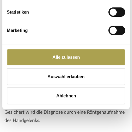
Statistiken
Marketing
Bei der Rhizarthrose ist der Knorpelbelag des
Daumensattelgelenks aufgebraucht. Die Basis des
1. Mittelhandknochens reibt schmerzhaft am
Alle zulassen
großen Vieleckbein.
Auswahl erlauben
Diagnostik
Ablehnen
Bei der Untersuchung lässt sich über dem
Daumensattelgelenk ein deutlicher Druckschmerz auslösen.
Gesichert wird die Diagnose durch eine Röntgenaufnahme
des Handgelenks.