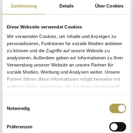
auch am Daumensattelgelenk als erstes eine Schwellung
Zustimmung
Details
Über Cookies
und ein Belastungsschmerz auf. Bei weiterem Fortschreiten
der Arthrose wird jegliche Daumenbewegung schmerzhaft.
Dies äußert sich bei nahezu allen alltäglichen
Diese Webseite verwendet Cookies
Verrichtungen, z. B. beim Öffnen eines
Wir verwenden Cookies, um Inhalte und Anzeigen zu
Schraubverschlusses, beim festen Halten eines
personalisieren, Funktionen für soziale Medien anbieten
Gegenstandes bzw. beim Greifen kleiner Gegenstände.
zu können und die Zugriffe auf unsere Website zu
analysieren. Außerdem geben wir Informationen zu Ihrer
Schmerzbedingt läßt die Kraft des Daumens bzw. der
Verwendung unserer Website an unsere Partner für
gesamten betroffenen Hand nach. In späteren Stadien der
soziale Medien, Werbung und Analysen weiter. Unsere
Rhizarthrose kann es auch zu einer Fehlstellung des
Partner führen diese Informationen möglicherweise mit
gesamten Daumens kommen.
weiteren Daten zusammen, die Sie ihnen bereitgestellt
haben oder die sie im Rahmen Ihrer Nutzung der Dienste
gesammelt haben.
Einwilligungsauswahl
Notwendig
Präferenzen